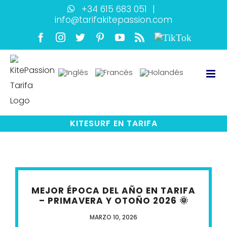
Skip
+34 615 683 051
|
info@tarifakitepassion.com
to
content
Facebook
Instagram
Twitter
Pinterest
YouTube
Rss
TikTok
KITESURF EN TARIFA
MEJOR ÉPOCA DEL AÑO EN TARIFA
– PRIMAVERA Y OTOÑO 2026 🌞
MARZO 10, 2026