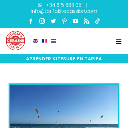
Skip
+34 615 683 051
|
info@tarifakitepassion.com
to
content
Facebook
Instagram
Twitter
Pinterest
YouTube
Rss
TikTok
APRENDER KITESURF EN TARIFA