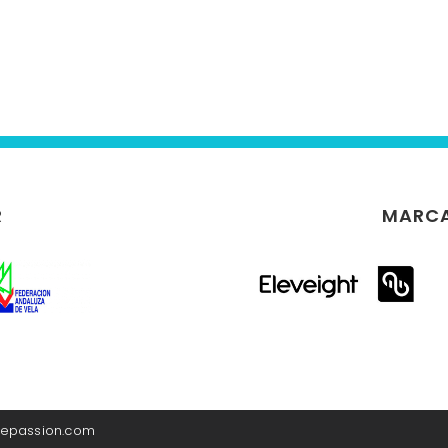
R
MARCA
itepassion.com