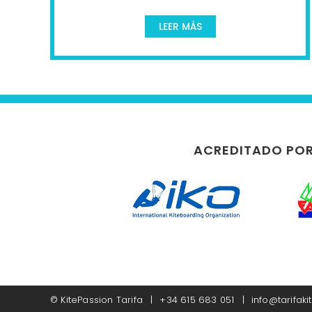
LEER MÁS
ACREDITADO PO
©
KitePassion Tarifa
+34 615 683 051
info@tarifak