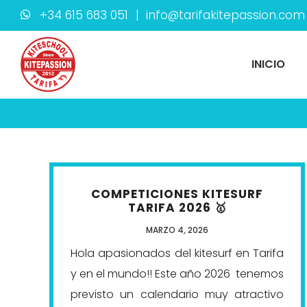
Skip
+34 615 683 051
|
info@tarifakitepassion.com
to
content
INICIO
COMPETICIONES KITESURF
TARIFA 2026 🥇
MARZO 4, 2026
Hola apasionados del kitesurf en Tarifa
y en el mundo!! Este año 2026 tenemos
previsto un calendario muy atractivo