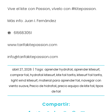
Vive el kite con Passion, vívelo con #Kitepassion.
Más info: Juan I. Fernández
☎️ 615683051
www.tarifakitepassion.com
info@tarifakitepassion.com
abril 27, 2026
|
Tags:
aprender hydrofoil
,
aprender kitesurf
,
comprar foil
,
hydrofoil kitesurf
,
kite foil tarifa
,
kitesurf foil tarifa
,
light wind kitesurf
,
material para aprender foil
,
navegar con
viento suave
,
Precio de hidrofoil
,
precio equipo de kite foil
,
tipos
de foil
Compartir: