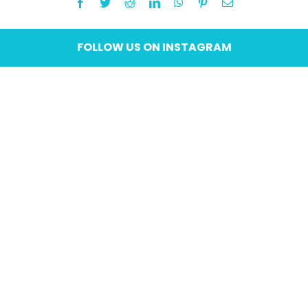
Facebook
Twitter
Reddit
LinkedIn
WhatsApp
Pinterest
Email
FOLLOW US ON INSTAGRAM