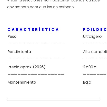
y sus prestaciones son bastante buenas aunque
obviamente peor que las de carbono.
C A R A C T E R Í S T I C A
F O I L D E 
Peso
Ultraligero
—————————————————
———————
Rendimiento
Alta competi
—————————————————
———————
Precio aprox. (2026)
2.500 €
—————————————————
———————
Mantenimiento
Bajo