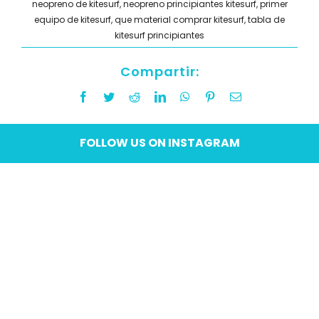
neopreno de kitesurf
,
neopreno principiantes kitesurf
,
primer
equipo de kitesurf
,
que material comprar kitesurf
,
tabla de
kitesurf principiantes
Compartir:
Facebook
Twitter
Reddit
LinkedIn
WhatsApp
Pinterest
Email
FOLLOW US ON INSTAGRAM