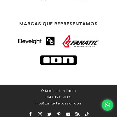
MARCAS QUE REPRESENTAMOS
©
KitePassion Tarifa
+34 615 683 051
info@tarifakitepassion.com
Facebook
Instagram
Twitter
Pinterest
YouTube
Rss
TikTok