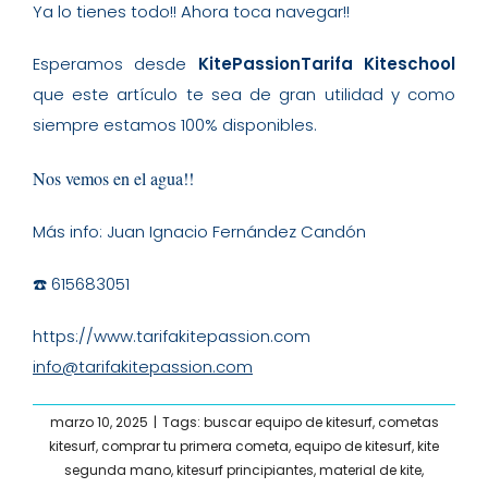
Ya lo tienes todo!! Ahora toca navegar!!
Esperamos desde
KitePassionTarifa Kiteschool
que este artículo te sea de gran utilidad y como
siempre estamos 100% disponibles.
Nos vemos en el agua!!
Más info: Juan Ignacio Fernández Candón
☎️ 615683051
https://www.tarifakitepassion.com
info@tarifakitepassion.com
marzo 10, 2025
|
Tags:
buscar equipo de kitesurf
,
cometas
kitesurf
,
comprar tu primera cometa
,
equipo de kitesurf
,
kite
segunda mano
,
kitesurf principiantes
,
material de kite
,