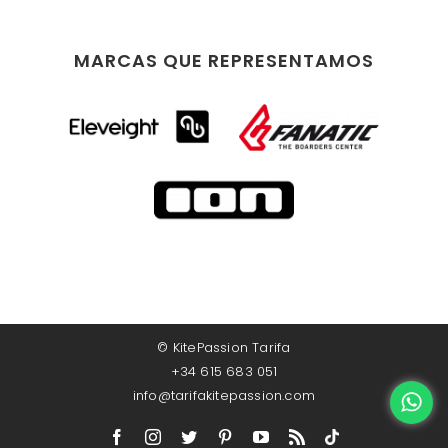
MARCAS QUE REPRESENTAMOS
©
KitePassion Tarifa
+34 615 683 051
info@tarifakitepassion.com
Facebook
Instagram
Twitter
Pinterest
YouTube
Rss
TikTok