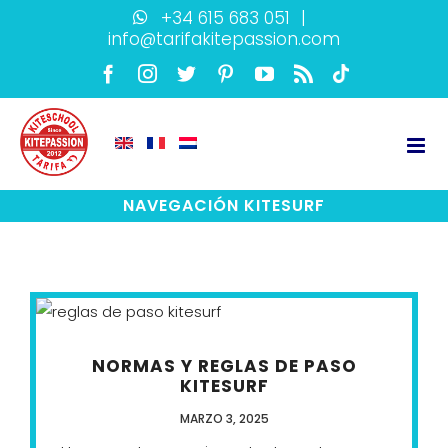
Skip
+34 615 683 051
|
info@tarifakitepassion.com
to
content
Facebook
Instagram
Twitter
Pinterest
YouTube
Rss
TikTok
NAVEGACIÓN KITESURF
NORMAS Y REGLAS DE PASO
KITESURF
MARZO 3, 2025