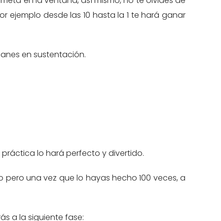
ometa en la ventana, así mismo, no te olvides de
or ejemplo desde las 10 hasta la 1 te hará ganar
anes en sustentación.
práctica lo hará perfecto y divertido.
pio pero una vez que lo hayas hecho 100 veces, a
 a la siguiente fase: