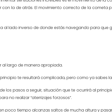
perimentar sensaciones increíbles es el movimiento de la c
ar con la de atrás. El movimiento correcto de la cometa p
ta al lado inverso de donde estás navegando para que g
zar al largo de manera apropiada.
 principio te resultará complicada, pero como ya sabes la 
e los pasos a seguir, situación que te ocurrirá al princi
para no realizar “aterrizajes forzosos”.
 poco tiempo alcanzas saltos de mucha altura y pasarás