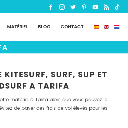
Facebook
Instagram
Twitter
Pinterest
YouTube
Rss
TikTo
MATÉRIEL
BLOG
CONTACT
FA
 KITESURF, SURF, SUP ET
DSURF A TARIFA
otre matériel à Tarifa alors que vous pouvez le
vitez de payer des frais de vol élevés pour les